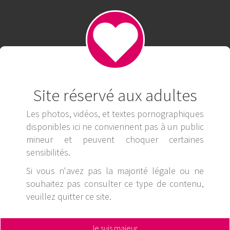
NHẤT 2025
NG KÝ VÀ ĐĂNG NHẬP TOP88 VIP M
p trải nghiệm cá cược chuyên nghiệp với hàng loạt trò chơi hấp dẫ
n mượt mà và thanh toán siêu tốc, Top88 cam kết mang đến sân ch
Site réservé aux adultes
8game.ccĐịa chỉ: 5/38 Đ. Huỳnh Văn Nghệ, Phường 15, Tân Bình
#TaiTop88 #DangKyTop88 #KhuyenMaiTop88 #top88game
Les photos, vidéos, et textes pornographiques
disponibles ici ne conviennent pas à un public
mineur et peuvent choquer certaines
sensibilités.
Si vous n'avez pas la majorité légale ou ne
souhaitez pas consulter ce type de contenu,
veuillez
quitter ce site
.
Je suis majeur,