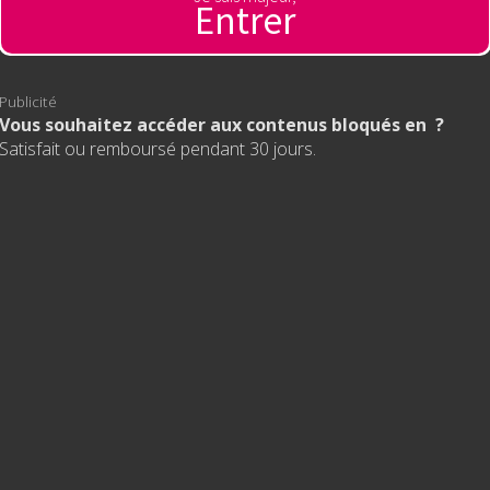
Entrer
827844214
Publicité
s-supporting-turbo-technology#67d4827f9b47be92962adfd5
Vous souhaitez accéder aux contenus bloqués en ?
Satisfait ou remboursé pendant 30 jours.
amecc/
about
m/top88
le/TOP88/9585566
anthaithieu1689852733-gmail-com
?mode=viewprofile&u=690948
amecc/
gamecc.99915/#about